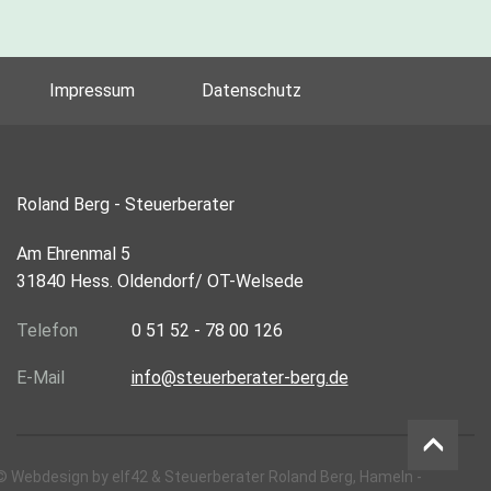
Impressum
Datenschutz
Roland Berg - Steuerberater
Am Ehrenmal 5
31840 Hess. Oldendorf/ OT-Welsede
Telefon
0 51 52 - 78 00 126
E-Mail
info@steuerberater-berg.de
©
Webdesign
by
elf42
& Steuerberater Roland Berg, Hameln -